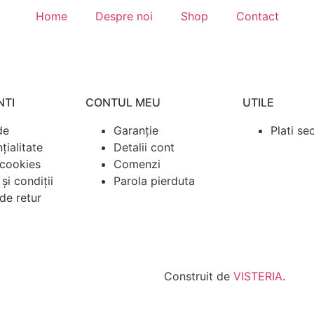
Home
Despre noi
Shop
Contact
NTI
CONTUL MEU
UTILE
de
Garanție
Plati se
țialitate
Detalii cont
 cookies
Comenzi
și condiții
Parola pierduta
 de retur
Construit de
VISTERIA
.