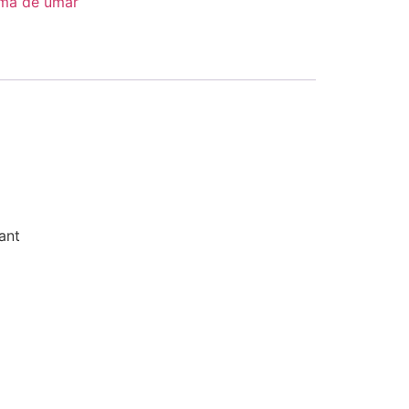
ma de umar
ant