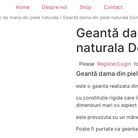
Home
Despre noi
Shop
Contact
i de mana din piele naturala
/ Geantă dama din piele naturala Do
Geantă da
naturala 
Please
Register/Login
t
Geantă dama din piel
este o geanta realizata din
cu constituție rigida care
dimensiuni mari cu aspect
este prevazuta cu un mâne
Poate fi purtata ca geant