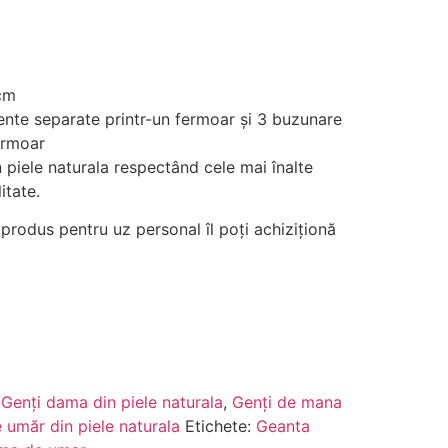
cm
ente separate printr-un fermoar și 3 buzunare
ermoar
n piele naturala respectând cele mai înalte
itate.
produs pentru uz personal îl poți achiziționă
:
Genți dama din piele naturala
,
Genți de mana
 umăr din piele naturala
Etichete:
Geanta