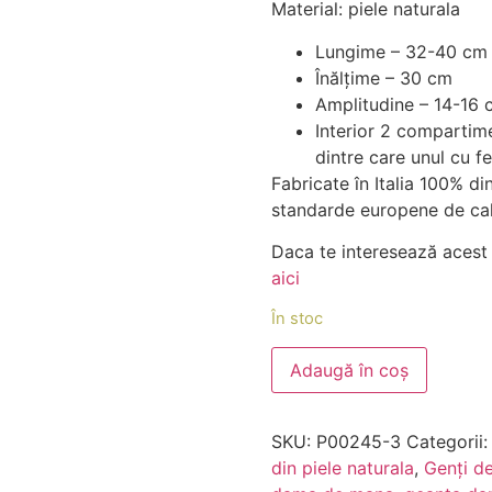
Material: piele naturala
Lungime – 32-40 cm
Înălțime – 30 cm
Amplitudine – 14-16 
Interior 2 compartim
dintre care unul cu f
Fabricate în Italia 100% di
standarde europene de cal
Daca te interesează acest 
aici
În stoc
Adaugă în coș
SKU:
P00245-3
Categorii
din piele naturala
,
Genți de