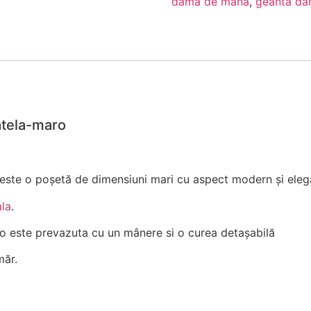
dama de mana
,
geanta da
atela-maro
a este o poșetă de dimensiuni mari cu aspect modern și eleg
ala
.
o este prevazuta cu un mânere si o curea detașabilă
măr.