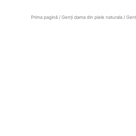
Prima pagină
/
Genți dama din piele naturala
/
Genț