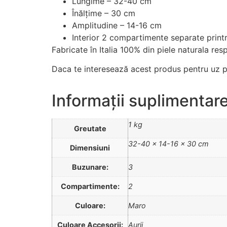
Lungime – 32-40 cm
Înălțime – 30 cm
Amplitudine – 14-16 cm
Interior 2 compartimente separate print
Fabricate în Italia 100% din piele naturala re
Daca te interesează acest produs pentru uz pe
Informații suplimentar
1 kg
Greutate
32-40 × 14-16 × 30 cm
Dimensiuni
Buzunare:
3
Compartimente:
2
Culoare:
Maro
Culoare Accesorii:
Aurii