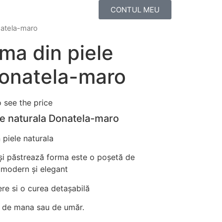
CONTUL MEU
natela-maro
ma din piele
Donatela-maro
o see the price
e naturala Donatela-maro
 piele naturala
 își păstrează forma este o poșetă de
 modern și elegant
re si o curea detașabilă
a de mana sau de umăr.