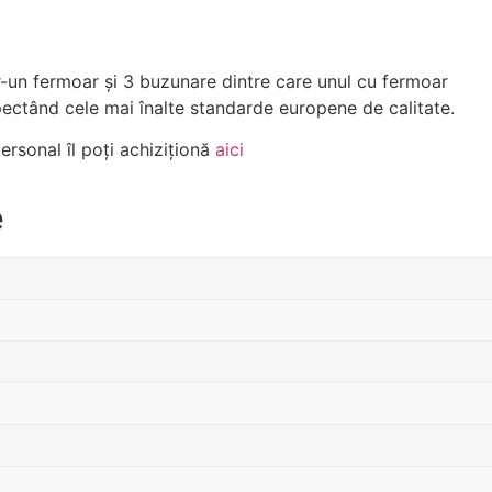
r-un fermoar și 3 buzunare dintre care unul cu fermoar
spectând cele mai înalte standarde europene de calitate.
rsonal îl poți achiziționă
aici
e